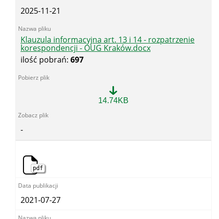
2025-11-21
Klauzula informacyjna art. 13 i 14 - rozpatrzenie
korespondencji - OUG Kraków.docx
ilość pobrań:
697
Klauzula
14.74KB
informacyjna
art.
13
-
i
14
-
rozpatrzenie
korespondencji
pdf
-
OUG
Kraków.docx
2021-07-27