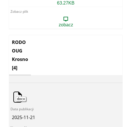
Klauzula
63.27KB
informacyjna
z
art.
13
zobacz
-
informacja
publiczna
Kategoria:
RODO
OUG
Krosno
[4]
docx
2025-11-21