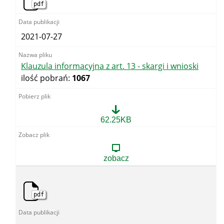
korespondencji
pdf
-
OUG
Katowice.docx
2021-07-27
Klauzula informacyjna z art. 13 - skargi i wnioski
ilość pobrań:
1067
Klauzula
62.25KB
informacyjna
z
art.
13
zobacz
-
skargi
i
wnioski
pdf