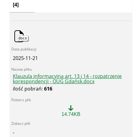
[4]
docx
2025-11-21
Klauzula informacyjna art. 13 i 14 - rozpatrzenie
korespondencji - OUG Gdańsk.docx
ilość pobrań:
616
Klauzula
14.74KB
informacyjna
art.
13
-
i