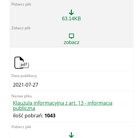
Klauzula
63.14KB
informacyjna
z
art.
13
zobacz
-
skargi
i
wnioski
pdf
2021-07-27
Klauzula informacyjna z art. 13 - informacja
publiczna
ilość pobrań:
1043