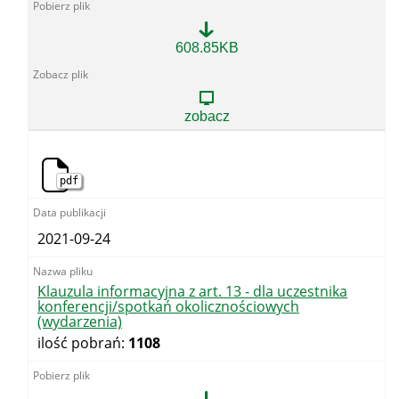
Information
608.85KB
clause
(article
13)
-
zobacz
for
conference-
for
conference/special
pdf
meeting/event
participant
2021-09-24
Klauzula informacyjna z art. 13 - dla uczestnika
konferencji/spotkań okolicznościowych
(wydarzenia)
ilość pobrań:
1108