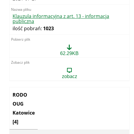
Klauzula informacyjna z art. 13 - informacja
publiczna
ilość pobrań:
1023
Klauzula
62.29KB
informacyjna
z
art.
13
zobacz
-
informacja
publiczna
Kategoria:
RODO
OUG
Katowice
[4]