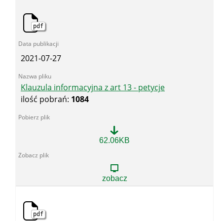
informacja
publiczna
pdf
2021-07-27
Klauzula informacyjna z art 13 - petycje
ilość pobrań:
1084
Klauzula
62.06KB
informacyjna
z
art
13
zobacz
-
petycje
pdf