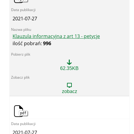
2021-07-27
Klauzula informacyjna z art 13 - petycje
ilość pobrań:
996
Klauzula
62.35KB
informacyjna
z
art
13
zobacz
-
petycje
pdf
2021-07-27