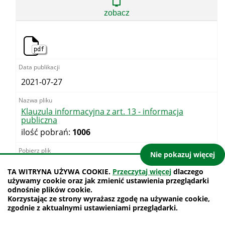
13
zobacz
-
skargi
i
wnioski
pdf
2021-07-27
Klauzula informacyjna z art. 13 - informacja
publiczna
ilość pobrań:
1006
Nie pokazuj więcej
TA WITRYNA UŻYWA COOKIE.
Przeczytaj więcej
dlaczego
Klauzula
63.31KB
używamy cookie oraz jak zmienić ustawienia przeglądarki
informacyjna
odnośnie plików cookie.
z
Korzystając ze strony wyrażasz zgodę na używanie cookie,
art.
zgodnie z aktualnymi ustawieniami przeglądarki.
13
zobacz
-
informacja