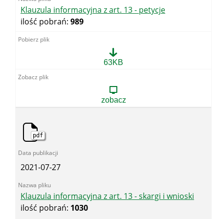
Klauzula informacyjna z art. 13 - petycje
ilość pobrań:
989
Klauzula
63KB
informacyjna
z
art.
13
zobacz
-
petycje
pdf
2021-07-27
Klauzula informacyjna z art. 13 - skargi i wnioski
ilość pobrań:
1030