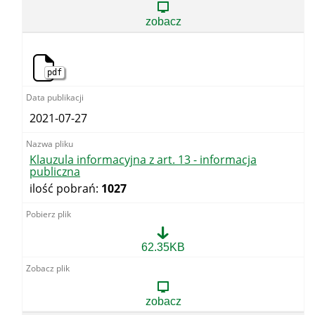
art.
13
zobacz
-
skargi
i
wnioski
pdf
2021-07-27
Klauzula informacyjna z art. 13 - informacja
publiczna
ilość pobrań:
1027
Klauzula
62.35KB
informacyjna
z
art.
13
zobacz
-