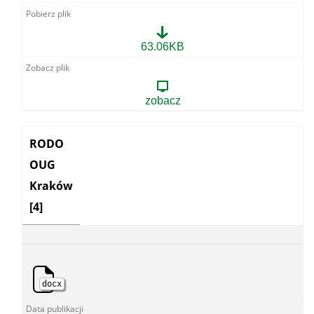
Klauzula
63.06KB
informacyjna
z
art.
13
zobacz
-
informacja
publiczna
Kategoria:
RODO
OUG
Kraków
[4]
docx