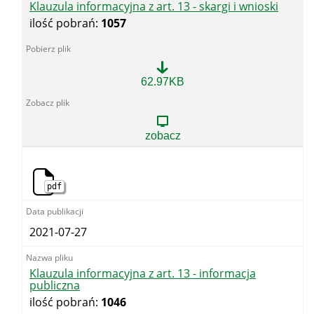
Klauzula informacyjna z art. 13 - skargi i wnioski
ilość pobrań:
1057
Klauzula
62.97KB
informacyjna
z
art.
13
zobacz
-
skargi
i
wnioski
pdf
2021-07-27
Klauzula informacyjna z art. 13 - informacja
publiczna
ilość pobrań:
1046