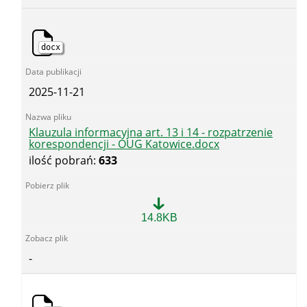
docx
2025-11-21
Klauzula informacyjna art. 13 i 14 - rozpatrzenie
korespondencji - OUG Katowice.docx
ilość pobrań:
633
Klauzula
14.8KB
informacyjna
art.
13
-
i
14
-
rozpatrzenie