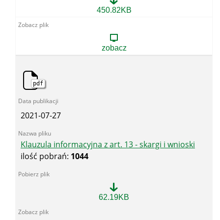
Klauzula
450.82KB
informacyjna
z
art.
13
zobacz
-
dla
uczestnika
konferencji/spotkań
pdf
okolicznościowych
(wydarzenia)
2021-07-27
Klauzula informacyjna z art. 13 - skargi i wnioski
ilość pobrań:
1044
Klauzula
62.19KB
informacyjna
z