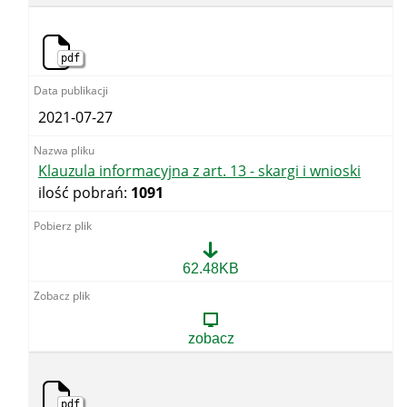
14
-
rozpatrzenie
korespondencji
pdf
-
OUG
Gdańsk.docx
2021-07-27
Klauzula informacyjna z art. 13 - skargi i wnioski
ilość pobrań:
1091
Klauzula
62.48KB
informacyjna
z
art.
13
zobacz
-
skargi
i
wnioski
pdf