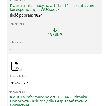
Klauzula informacyjna art. 13 i 14 - rozpatrzenie
korespondencji - WUG.docx
ilość pobrań:
1824
Klauzula
18.46KB
informacyjna
art.
13
-
i
14
-
rozpatrzenie
korespondencji
pdf
-
WUG.docx
2024-11-19
Klauzula informacyjna art. 13 i 14 - Odznaka
Honorowa Zasłużony dla Bezpieczeństwa w
Górnictwie