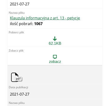
2021-07-27
Klauzula informacyjna z art. 13 - petycje
ilość pobrań:
1067
Klauzula
62.1KB
informacyjna
z
art.
13
zobacz
-
petycje
pdf
2021-07-27