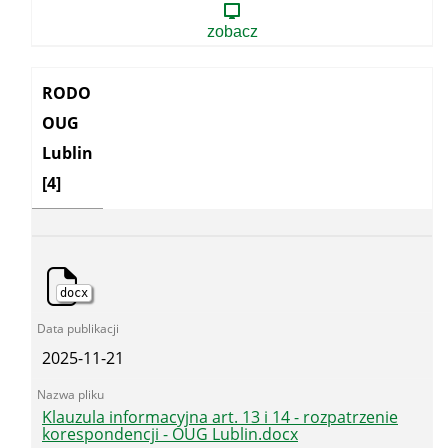
art.
13
zobacz
-
informacja
publiczna
Kategoria:
RODO
OUG
Lublin
[4]
docx
2025-11-21
Klauzula informacyjna art. 13 i 14 - rozpatrzenie
korespondencji - OUG Lublin.docx