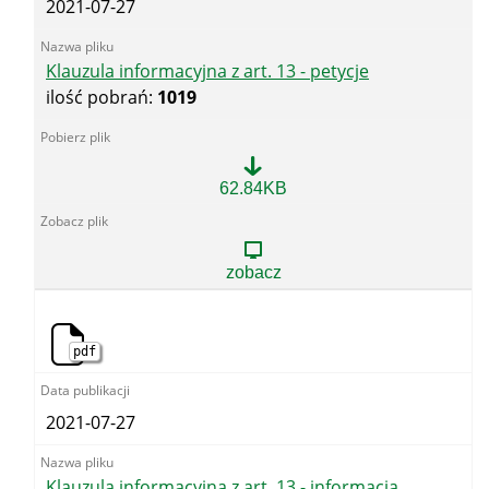
2021-07-27
Klauzula informacyjna z art. 13 - petycje
ilość pobrań:
1019
Klauzula
62.84KB
informacyjna
z
art.
13
zobacz
-
petycje
pdf
2021-07-27
Klauzula informacyjna z art. 13 - informacja