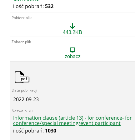
ilość pobrań:
532
Klauzula
443.2KB
informacyjna
art.
13
i
zobacz
14
-
Odznaka
Honorowa
pdf
Zasłużony
dla
Bezpieczeństwa
w
2022-09-23
Górnictwie
Information clause (article 13) - for conference- for
conference/special meeting/event participant
ilość pobrań:
1030