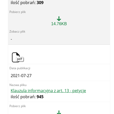
ilość pobrań:
309
Klauzula
14.76KB
informacyjna
art.
13
-
i
14
-
rozpatrzenie
korespondencji
pdf
-
OUG
Lublin.docx
2021-07-27
Klauzula informacyjna z art. 13 - petycje
ilość pobrań:
945