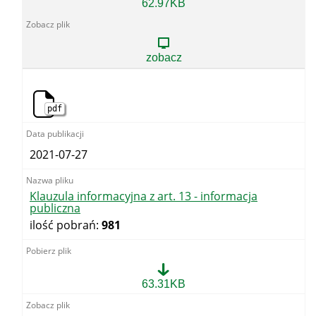
Klauzula
62.97KB
informacyjna
z
art.
13
zobacz
-
skargi
i
wnioski
pdf
2021-07-27
Klauzula informacyjna z art. 13 - informacja
publiczna
ilość pobrań:
981
Klauzula
63.31KB
informacyjna
z