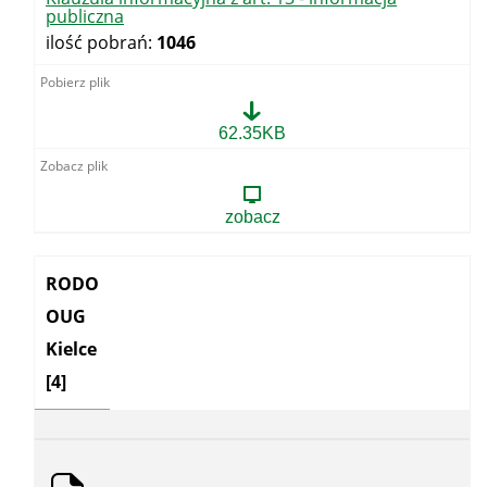
publiczna
ilość pobrań:
1046
Klauzula
62.35KB
informacyjna
z
art.
13
zobacz
-
informacja
publiczna
Kategoria:
RODO
OUG
Kielce
[4]