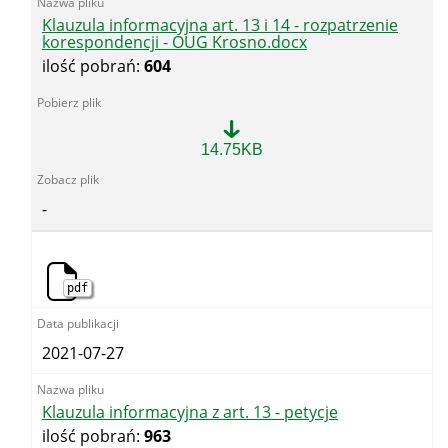
Klauzula informacyjna art. 13 i 14 - rozpatrzenie
korespondencji - OUG Krosno.docx
ilość pobrań:
604
Klauzula
14.75KB
informacyjna
art.
13
-
i
14
-
rozpatrzenie
korespondencji
pdf
-
OUG
Krosno.docx
2021-07-27
Klauzula informacyjna z art. 13 - petycje
ilość pobrań:
963