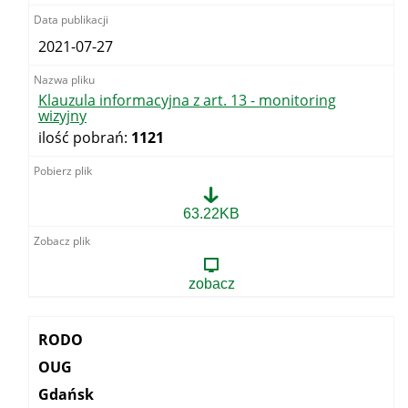
2021-07-27
Klauzula informacyjna z art. 13 - monitoring
wizyjny
ilość pobrań:
1121
Klauzula
63.22KB
informacyjna
z
art.
13
zobacz
-
monitoring
wizyjny
Kategoria:
RODO
OUG
Gdańsk