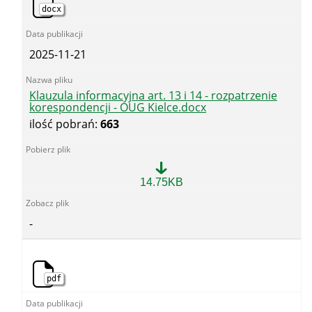
docx
2025-11-21
Klauzula informacyjna art. 13 i 14 - rozpatrzenie
korespondencji - OUG Kielce.docx
ilość pobrań:
663
Klauzula
14.75KB
informacyjna
art.
13
-
i
14
-
rozpatrzenie
korespondencji
pdf
-
OUG
Kielce.docx