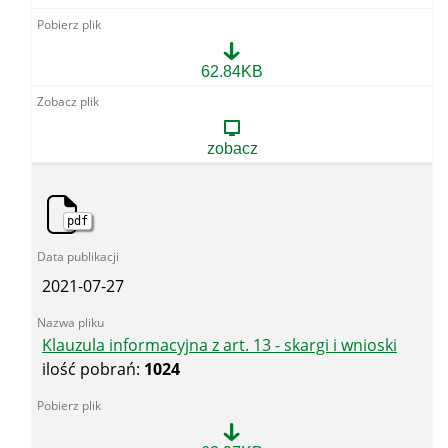
Klauzula
62.84KB
informacyjna
z
art.
13
zobacz
-
petycje
pdf
2021-07-27
Klauzula informacyjna z art. 13 - skargi i wnioski
ilość pobrań:
1024