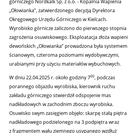
górniczego Nordkalk Sp. z o.o. - Kopalnia Wapienia
„Ołowianka”, zatwierdzonego decyzją Dyrektora
Okręgowego Urzędu Górniczego w Kielcach.
Wyrobisko górnicze zaliczono do pierwszego stopnia
zagrożenia osuwiskowego. Eksploatacja złoża wapieni
dewońskich „Ołowianka” prowadzona była systemem
ścianowym, czteroma poziomami wydobywczymi,
urabianymi przy użyciu materiałów wybuchowych.
00
W dniu 22.04.2025 r. około godziny 7
, podczas
porannego objazdu wyrobiska, kierownik ruchu
zakładu górniczego stwierdził odspojenie mas
nadkładowych w zachodnim zboczu wyrobiska.
Osuwisko swym zasięgiem objęło: skarpę stałą piętra
nadkładowego podzielonego na 3 podpiętra wraz
z fragmentem wału ziemnego usypanego wzdłuż