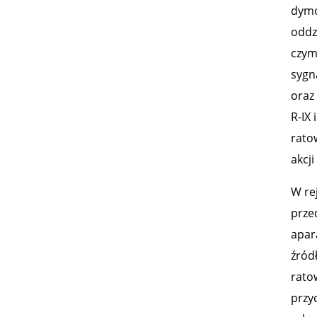
dymó
oddz
czym
sygn
oraz
R-IX
rato
akcji
W re
prze
apar
źród
rato
przy