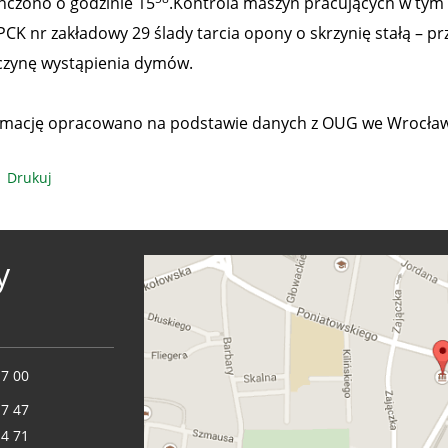
ńczono o godzinie 15
.Kontrola maszyn pracujących w tym
PCK nr zakładowy 29 ślady tarcia opony o skrzynię stałą – p
czynę wystąpienia dymów.
rmację opracowano na podstawie danych z OUG we Wrocław
Drukuj
y
17 00
17 47
14 71