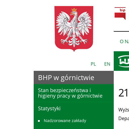
O N
PL
EN
BHP w górnictwie
21
Stan bezpieczeństwa i
higieny pracy w górnictwie
Statystyki
Wyżs
Depa
Nadzorowane zakłady