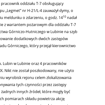
, pracownik oddziału T-7 obsługujący
u „Legmet” nr H-21/L-4 zauważył dymy, o
10
u meldunku o zdarzeniu, o godz. 14
nadał
dnie z wariantem pożarowym dla oddziału T-7
ctwa Górniczo-Hutniczego w Lubinie na szyb
ilizowanie dodatkowych dwóch zastępów
adu Górniczego, który przejął kierownictwo
A. Lubin w Lubinie oraz 4 pracowników
X. Nikt nie został poszkodowany, nie użyto
iu wyrobisk rejonu celem zlokalizowania
onywania tych czynności przez zastępy
o żadnych innych źródeł, które mogły być
ch pomiarach składu powietrza akcję