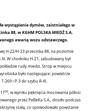
łe wystąpienie dymów, zaistniałego w
ecinka 88, w KGHM POLSKA MIEDŹ S.A.
owanego awarią wozu odstawczego.
ej H-22/H-23 przecinka 88, na poziomie
R-XI. W chodniku H-21, zabudowany był
pokładzie rudy miedzi. Strop w miejscu
yrobiska było następujące: powietrze
-269 i P-3 do szybu R-XI.
30
-17
, w wyniku pęknięcia mocowania półosi
owanego przez PeBeKa S.A., doszło podczas
 skrzynię stałą, co spowodowało powstanie