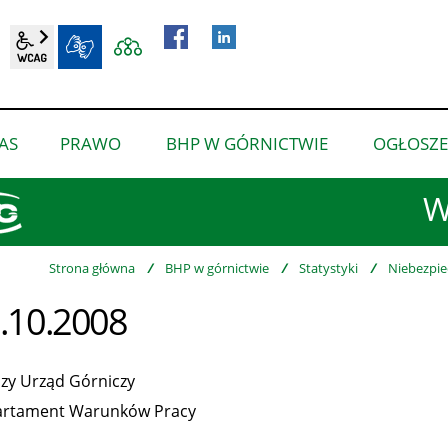
wcag2.1
BIP
AS
PRAWO
BHP W GÓRNICTWIE
OGŁOSZE
pokaż
pokaż
pokaż
podmenu
podmenu
podmenu
W
dla
dla
dla
“O
“Prawo”
“BHP
nas”
w
Strona główna
/
BHP w górnictwie
/
Statystyki
/
Niebezpie
górnictwie”
.10.2008
zy Urząd Górniczy
rtament Warunków Pracy