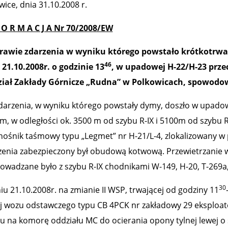
ice, dnia 31.10.2008 r.
F O R M A C J A Nr 70/2008/EW
rawie zdarzenia w wyniku którego powstało krótkotrwa
46
 21.10.2008r. o godzinie 13
, w upadowej H-22/H-23 prz
iał Zakłady Górnicze „Rudna” w Polkowicach, spowod
darzenia, w wyniku którego powstały dymy, doszło w upadow
m, w odległości ok. 3500 m od szybu R-IX i 5100m od szybu 
nośnik taśmowy typu „Legmet” nr H-21/L-4, zlokalizowany w 
zenia zabezpieczony był obudową kotwową. Przewietrzanie w
owadzane było z szybu R-IX chodnikami W-149, H-20, T-269a, T
30
iu 21.10.2008r. na zmianie II WSP, trwającej od godziny 11
ej wozu odstawczego typu CB 4PCK nr zakładowy 29 eksploat
du na komorę oddziału MC do ocierania opony tylnej lewej o