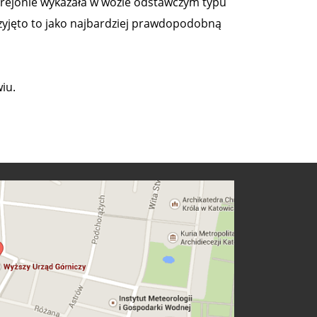
 rejonie wykazała w wozie odstawczym typu
rzyjęto to jako najbardziej prawdopodobną
iu.