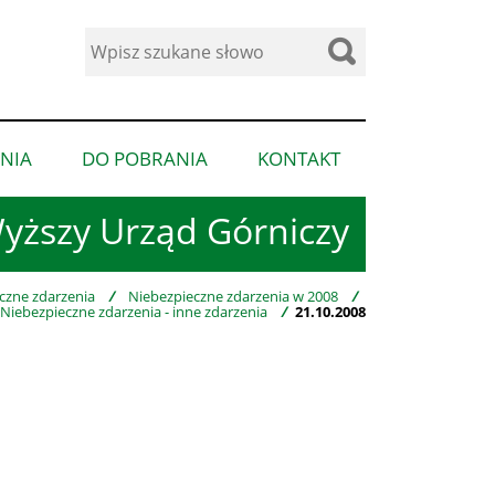
Wyszukaj
w
serwisie
NIA
DO POBRANIA
KONTAKT
pokaż
pokaż
pokaż
podmenu
podmenu
podmenu
yższy Urząd Górniczy
dla
dla
dla
“Ogłoszenia”
“Do
“Kontakt”
pobrania”
czne zdarzenia
/
Niebezpieczne zdarzenia w 2008
/
Niebezpieczne zdarzenia - inne zdarzenia
/
21.10.2008