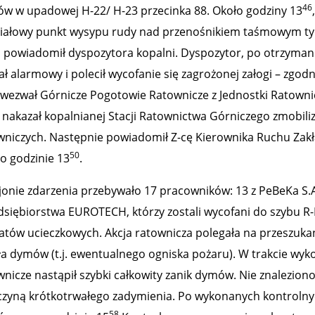
46
w w upadowej H-22/ H-23 przecinka 88. Około godziny 13
iałowy punkt wysypu rudy nad przenośnikiem taśmowym typ
 powiadomił dyspozytora kopalni. Dyspozytor, po otrzymani
ał alarmowy i polecił wycofanie się zagrożonej załogi – zgo
 wezwał Górnicze Pogotowie Ratownicze z Jednostki Ratowni
 i nakazał kopalnianej Stacji Ratownictwa Górniczego zmob
wniczych. Następnie powiadomił Z-cę Kierownika Ruchu Zakł
50
 o godzinie 13
.
jonie zdarzenia przebywało 17 pracowników: 13 z PeBeKa S.
dsiębiorstwa EUROTECH, którzy zostali wycofani do szybu R-I
atów ucieczkowych. Akcja ratownicza polegała na przeszukan
ła dymów (t.j. ewentualnego ogniska pożaru). W trakcie wyk
wnicze nastąpił szybki całkowity zanik dymów. Nie znalezion
czyną krótkotrwałego zadymienia. Po wykonanych kontrolny
58