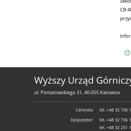
zako
CB 4
przy
Info
Wyższy Urząd Górnicz
ul. Poniatowskiego 31, 40-055 Katowice
Telefony
Centrala:
tel.
+48 32 736 
WUG
Dyspozytor:
tel.
+48 32 736 
tel.
+48 32 251 