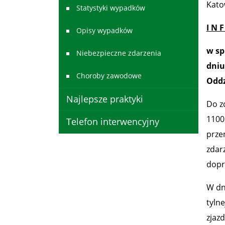
Katow
Statystyki wypadków
I N 
Opisy wypadków
w sp
Niebezpieczne zdarzenia
dniu
Choroby zawodowe
Oddz
Najlepsze praktyki
Do z
1100
Telefon interwencyjny
prze
zdar
dopr
W dn
tyln
zjaz