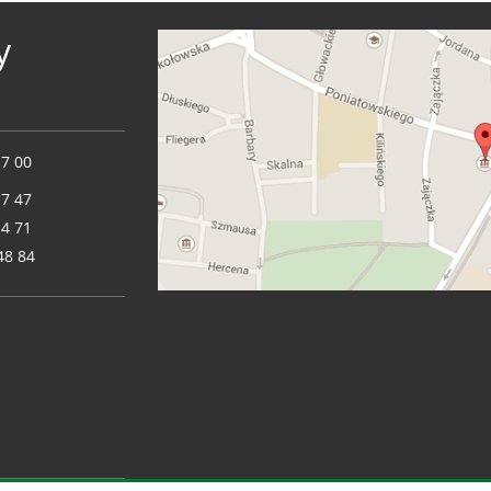
y
17 00
17 47
14 71
48 84