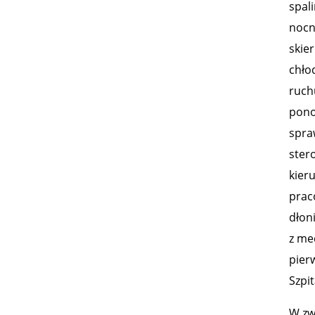
spal
nocn
skie
chło
ruch
pono
spra
ster
kier
prac
dłon
z me
pier
Szpit
W zw