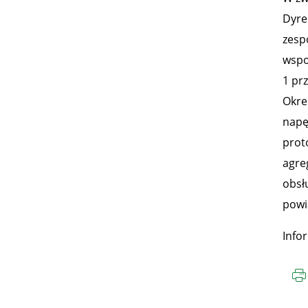
Dyre
zesp
wspo
1 pr
Okre
napę
prot
agre
obsł
powi
Info