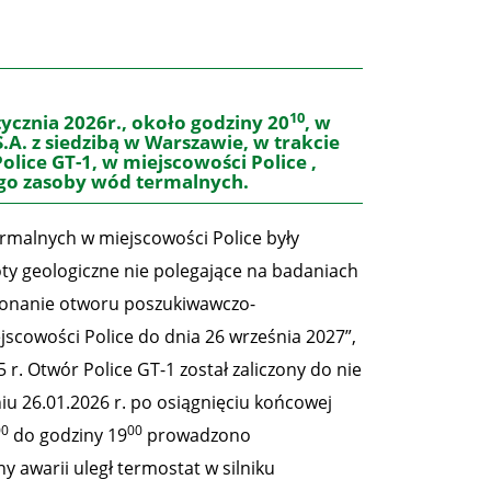
10
ycznia 2026r., około godziny 20
, w
A. z siedzibą w Warszawie, w trakcie
ce GT-1, w miejscowości Police ,
go zasoby wód termalnych.
malnych w miejscowości Police były
ty geologiczne nie polegające na badaniach
konanie otworu poszukiwawczo-
scowości Police do dnia 26 września 2027”,
. Otwór Police GT-1 został zaliczony do nie
 26.01.2026 r. po osiągnięciu końcowej
00
00
do godziny 19
prowadzono
 awarii uległ termostat w silniku