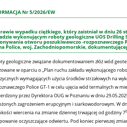
ORMACJA Nr 5/2026/EW
rawie wypadku ciężkiego, który zaistniał w dniu 26 st
adzie wykonującym roboty geologiczne UOS Drilling S.
nywania otworu poszukiwawczo -rozpoznawczego Poli
a Police, woj. Zachodniopomorskie, dokumentujące
ty geologiczne związane dokumentowaniem złóż wód geoter
izowane w oparciu o „Plan ruchu zakładu wykonującego robo
izycznych wymagających użycia środków strzałowych na wy
oznawczego Police GT-1 w celu ujęcia wód termalnych w miej
ierdzony przez Dyrektora OUG w Poznaniu w dniu 29.05.2025 r
ożonych zagrożeniem erupcyjnym i siarkowodorowym. W dniu
okości wiercenia na zmianie dziennej trwającej od godziny 7
owanie oczyszczające odwiertu. Pod koniec pierwszej zmiany