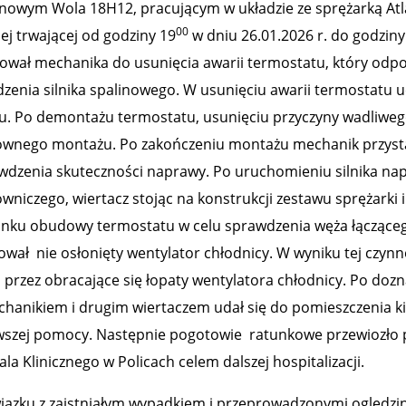
inowym Wola 18H12, pracującym w układzie ze sprężarką Atl
00
ej trwającej od godziny 19
w dniu 26.01.2026 r. do godziny
rował mechanika do usunięcia awarii termostatu, który odpo
dzenia silnika spalinowego. W usunięciu awarii termostatu u
u. Po demontażu termostatu, usunięciu przyczyny wadliwego
wnego montażu. Po zakończeniu montażu mechanik przystąp
wdzenia skuteczności naprawy. Po uruchomieniu silnika na
owniczego, wiertacz stojąc na konstrukcji zestawu sprężarki 
unku obudowy termostatu w celu sprawdzenia węża łącząceg
ował nie osłonięty wentylator chłodnicy. W wyniku tej czynn
i przez obracające się łopaty wentylatora chłodnicy. Po doz
chanikiem i drugim wiertaczem udał się do pomieszczenia ki
wszej pomocy. Następnie pogotowie ratunkowe przewiozł
ala Klinicznego w Policach celem dalszej hospitalizacji.
iązku z zaistniałym wypadkiem i przeprowadzonymi oględzin