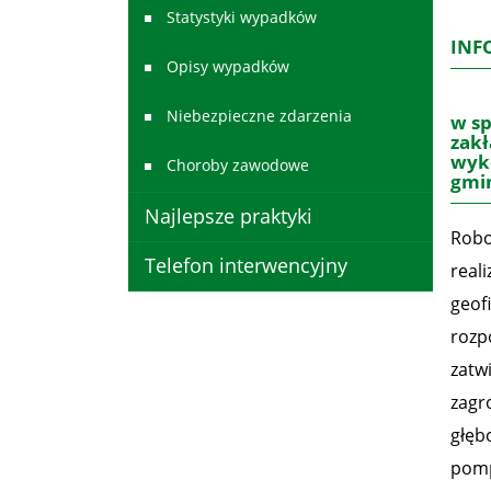
Statystyki wypadków
INF
Opisy wypadków
Niebezpieczne zdarzenia
w sp
zakł
wyko
Choroby zawodowe
gmin
Najlepsze praktyki
Robo
Telefon interwencyjny
real
geof
rozp
zatw
zagr
głęb
pomp