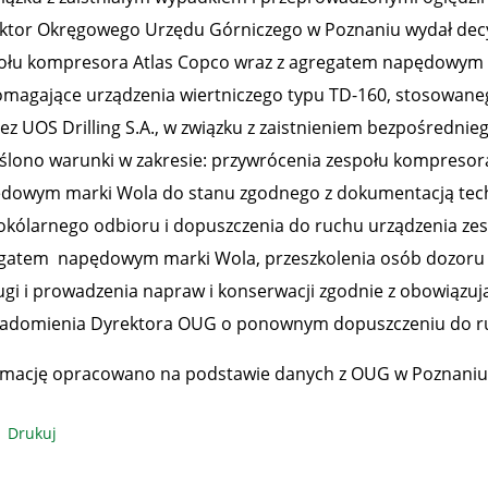
ktor Okręgowego Urzędu Górniczego w Poznaniu wydał decy
ołu kompresora Atlas Copco wraz z agregatem napędowym 
magające urządzenia wiertniczego typu TD-160, stosowane
zez UOS Drilling S.A., w związku z zaistnieniem bezpośrednie
ślono warunki w zakresie: przywrócenia zespołu kompresor
dowym marki Wola do stanu zgodnego z dokumentacją te
okólarnego odbioru i dopuszczenia do ruchu urządzenia ze
gatem napędowym marki Wola, przeszkolenia osób dozoru r
ugi i prowadzenia napraw i konserwacji zgodnie z obowiązu
adomienia Dyrektora OUG o ponownym dopuszczeniu do r
rmację opracowano na podstawie danych z OUG w Poznaniu
Drukuj