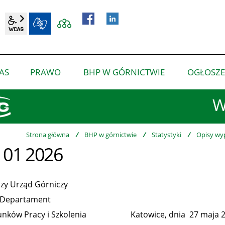
wcag2.1
BIP
AS
PRAWO
BHP W GÓRNICTWIE
OGŁOSZE
pokaż
pokaż
pokaż
podmenu
podmenu
podmenu
W
dla
dla
dla
“O
“Prawo”
“BHP
nas”
w
Strona główna
/
BHP w górnictwie
/
Statystyki
/
Opisy wy
 01 2026
górnictwie”
zy Urząd Górniczy
partament
nków Pracy i Szkolenia Katowice, dnia 27 maja 20