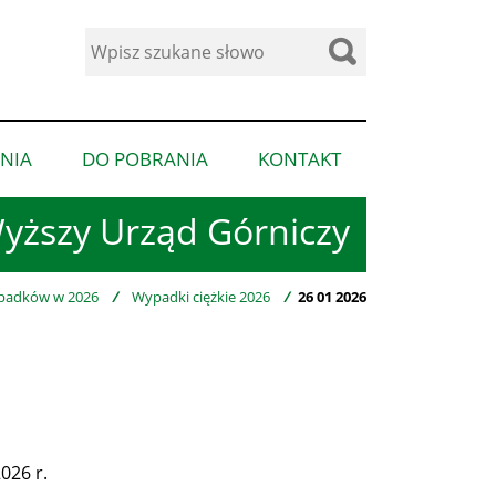
Wyszukaj
w
serwisie
NIA
DO POBRANIA
KONTAKT
pokaż
pokaż
pokaż
podmenu
podmenu
podmenu
yższy Urząd Górniczy
dla
dla
dla
“Ogłoszenia”
“Do
“Kontakt”
pobrania”
padków w 2026
/
Wypadki ciężkie 2026
/
26 01 2026
26 r.