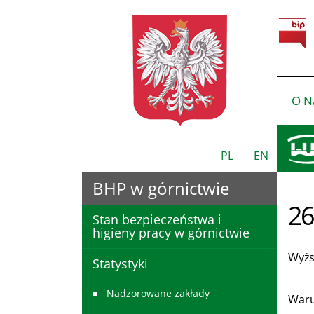
O N
PL
EN
BHP w górnictwie
26
Stan bezpieczeństwa i
higieny pracy w górnictwie
Wyżs
Statystyki
De
Nadzorowane zakłady
Waru