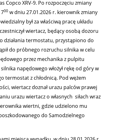
as Copco XRV-9. Po rozpoczęciu zmiany
00
 7
w dniu 27.01.2026 r. kierownik zmiany
wiedzialny był za właściwą pracę układu
czestniczył wiertacz, będący osobą dozoru
 działania termostatu, przystąpiono do
ił do próbnego rozruchu silnika w celu
pędowego przez mechanika z pulpitu
i silnika napędowego włożył rękę od góry w
o termostat z chłodnicą. Pod wężem
ości, wiertacz doznał urazu palców prawej
naniu urazu wiertacz o własnych siłach wraz
erownika wiertni, gdzie udzielono mu
o poszkodowanego do Samodzielnego
ami miejsca wypadku, w dniu 28.01.2026 r.