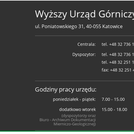
Wyższy Urząd Górnicz
ul. Poniatowskiego 31, 40-055 Katowice
Telefony
Centrala:
tel.
+48 32 736 
WUG
Dyspozytor:
tel.
+48 32 736 
tel.
+48 32 251 
fax:
+48 32 251 
Godziny pracy urzędu:
poniedziałek - piątek:
7.00 - 15.00
dodatkowo wtorek
15.00 - 18.00
(dyspozytorzy oraz
Biuro - Archiwum Dokumentacji
Mierniczo-Geologicznej)