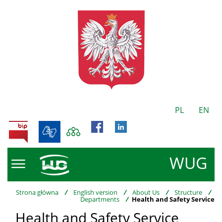
PL
EN
BIP
WUG
Strona główna
/
English version
/
About Us
/
Structure
/
Departments
/
Health and Safety Service
Health and Safety Service