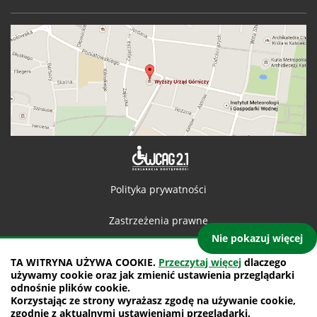
Deklaracja 
Polityka prywatności
Zastrzeżenia prawne
Nie pokazuj więcej
Kontakt
TA WITRYNA UŻYWA COOKIE.
Przeczytaj więcej
dlaczego
używamy cookie oraz jak zmienić ustawienia przeglądarki
Mapa witryny
odnośnie plików cookie.
Korzystając ze strony wyrażasz zgodę na używanie cookie,
projekt: IntraCOM.pl
zgodnie z aktualnymi ustawieniami przeglądarki.