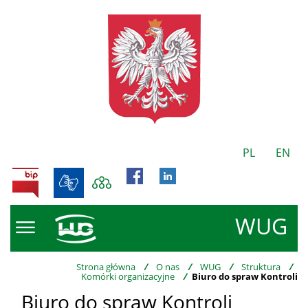
PL
EN
BIP
WUG
Strona główna
/
O nas
/
WUG
/
Struktura
/
Komórki organizacyjne
/
Biuro do spraw Kontroli
Biuro do spraw Kontroli