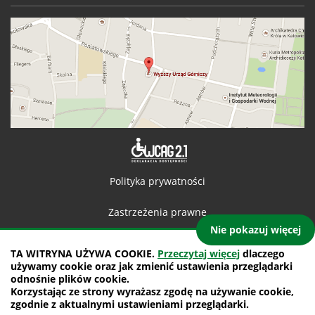
Deklaracja 
Polityka prywatności
Zastrzeżenia prawne
Nie pokazuj więcej
Kontakt
TA WITRYNA UŻYWA COOKIE.
Przeczytaj więcej
dlaczego
używamy cookie oraz jak zmienić ustawienia przeglądarki
Mapa witryny
odnośnie plików cookie.
Korzystając ze strony wyrażasz zgodę na używanie cookie,
projekt: IntraCOM.pl
zgodnie z aktualnymi ustawieniami przeglądarki.