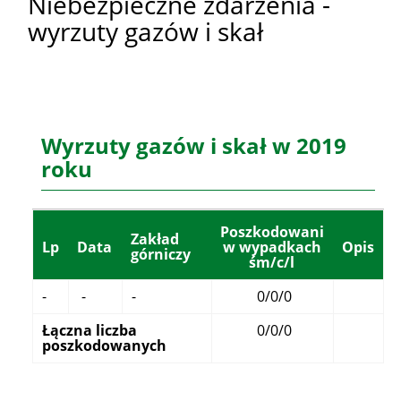
Niebezpieczne zdarzenia -
wyrzuty gazów i skał
Wyrzuty gazów i skał w 2019
roku
Poszkodowani
Zakład
Lp
Data
w wypadkach
Opis
górniczy
śm/c/l
-
-
-
0/0/0
Łączna liczba
0/0/0
poszkodowanych