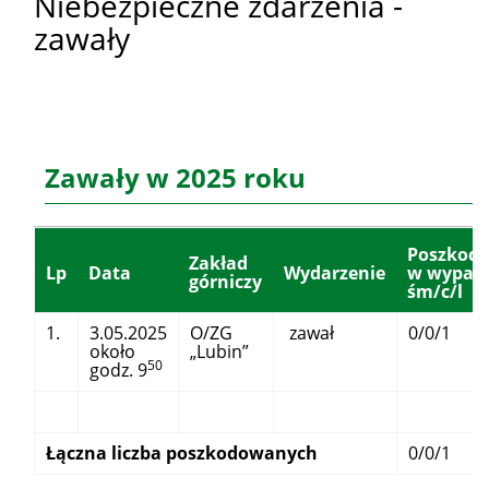
Niebezpieczne zdarzenia -
zawały
Zawały w 2025 roku
Poszkod
Zakład
Lp
Data
Wydarzenie
w wypad
górniczy
śm/c/l
1.
3.05.2025
O/ZG
zawał
0/0/1
około
„Lubin”
50
godz. 9
Łączna liczba poszkodowanych
0/0/1