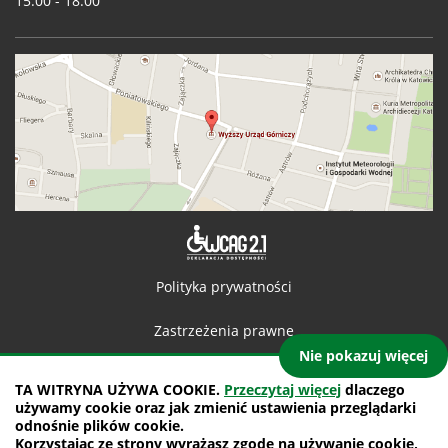
15.00 - 18.00
Deklaracja 
Polityka prywatności
Zastrzeżenia prawne
Nie pokazuj więcej
Kontakt
TA WITRYNA UŻYWA COOKIE.
Przeczytaj więcej
dlaczego
używamy cookie oraz jak zmienić ustawienia przeglądarki
Mapa witryny
odnośnie plików cookie.
Korzystając ze strony wyrażasz zgodę na używanie cookie,