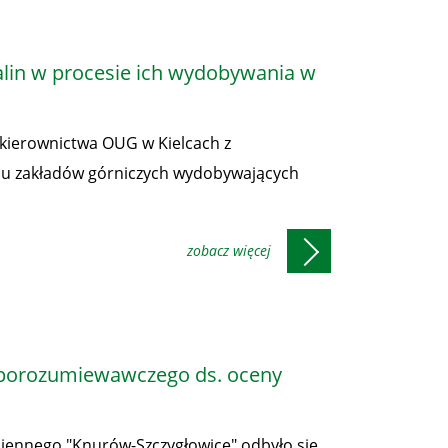
lin w procesie ich wydobywania w
e kierownictwa OUG w Kielcach z
chu zakładów górniczych wydobywających
 porozumiewawczego ds. oceny
miennego "Knurów-Szczygłowice" odbyło się