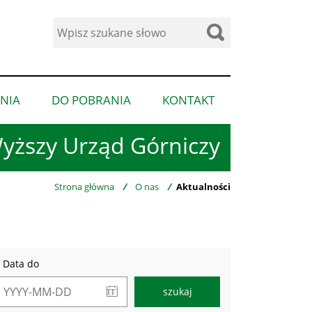
Wyszukaj
w
serwisie
NIA
DO POBRANIA
KONTAKT
pokaż
pokaż
pokaż
podmenu
podmenu
podmenu
yższy Urząd Górniczy
dla
dla
dla
“Ogłoszenia”
“Do
“Kontakt”
pobrania”
Strona główna
/
O nas
/
Aktualności
Data do