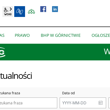
wcag2.1
BIP
AS
PRAWO
BHP W GÓRNICTWIE
OGŁOSZE
pokaż
pokaż
pokaż
podmenu
podmenu
podmenu
W
dla
dla
dla
“O
“Prawo”
“BHP
nas”
w
tualności
górnictwie”
zukana fraza
Data od