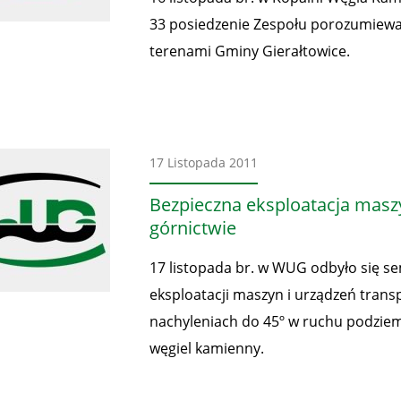
33 posiedzenie Zespołu porozumiewaw
terenami Gminy Gierałtowice.
Aktualności
17 Listopada 2011
Bezpieczna eksploatacja masz
górnictwie
17 listopada br. w WUG odbyło się s
eksploatacji maszyn i urządzeń tran
nachyleniach do 45º w ruchu podzie
węgiel kamienny.