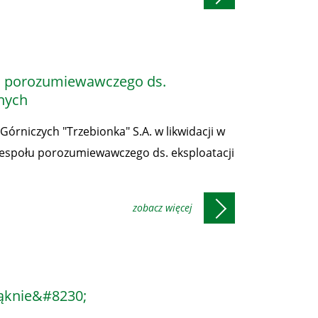
łu porozumiewawczego ds.
nnych
Górniczych "Trzebionka" S.A. w likwidacji w
 Zespołu porozumiewawczego ds. eksploatacji
ąknie&#8230;