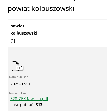
powiat kolbuszowski
Kategoria:
powiat
kolbuszowski
[1]
pdf
2025-07-01
528_ZEK Niwiska.pdf
ilość pobrań:
313