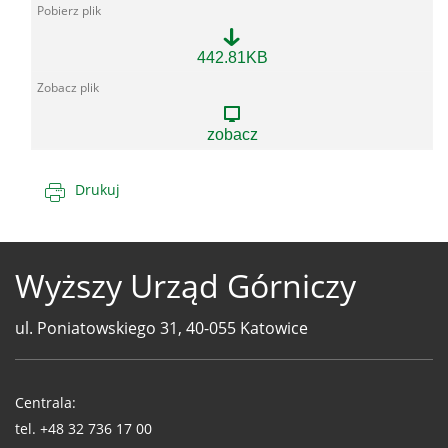
528_ZEK
442.81KB
Niwiska.pdf
zobacz
Drukuj
Wyższy Urząd Górniczy
ul. Poniatowskiego 31, 40-055 Katowice
Telefony
WUG
Centrala:
tel.
+48 32 736 17 00