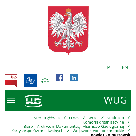
PL
EN
BIP
WUG
Strona główna
/
O nas
/
WUG
/
Struktura
/
Komórki organizacyjne
/
Biuro – Archiwum Dokumentacji Mierniczo-Geologicznej
/
Karty zespołów archiwalnych
/
Województwo podkarpackie
/
powiat kolbuszowski