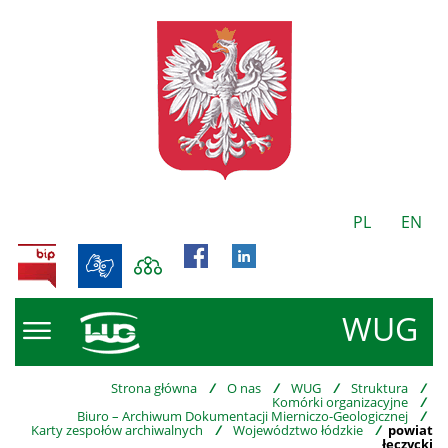
PL
EN
BIP
WUG
Strona główna
/
O nas
/
WUG
/
Struktura
/
Komórki organizacyjne
/
Biuro – Archiwum Dokumentacji Mierniczo-Geologicznej
/
Karty zespołów archiwalnych
/
Województwo łódzkie
/
powiat
łęczycki