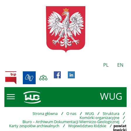
PL
EN
BIP
WUG
Strona główna
/
O nas
/
WUG
/
Struktura
/
Komórki organizacyjne
/
Biuro – Archiwum Dokumentacji Mierniczo-Geologicznej
/
Karty zespołów archiwalnych
/
Województwo łódzkie
/
powiat
łowicki