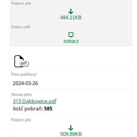
312
484.11KB
Rydwan.pdf
zobacz
pdf
2024-03-26
313 Dąbkowice.pdf
ilość pobrań:
585
313
509.88KB