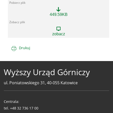
507_Dennoch
449.59KB
Glückauf.pdf
zobacz
Drukuj
Wyższy Urząd Górniczy
ul. Poniatowskiego 31, 40-055 Katowice
Telefony
WUG
Centrala:
tel.
+48 32 736 17 00