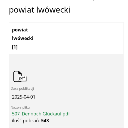
powiat lwówecki
Kategoria:
powiat
lwówecki
[1]
pdf
2025-04-01
507_Dennoch Glückauf.pdf
ilość pobrań:
543