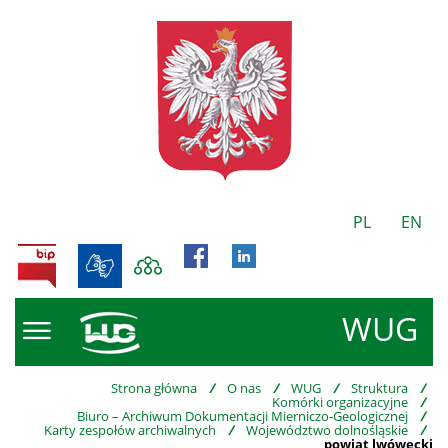
PL
EN
BIP
WUG
Strona główna
/
O nas
/
WUG
/
Struktura
/
Komórki organizacyjne
/
Biuro – Archiwum Dokumentacji Mierniczo-Geologicznej
/
Karty zespołów archiwalnych
/
Województwo dolnośląskie
/
powiat lwówecki