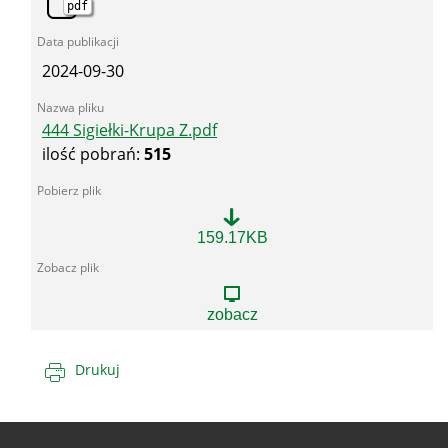
pdf
2024-09-30
444 Sigiełki-Krupa Z.pdf
ilość pobrań:
515
444
159.17KB
Sigiełki-
Krupa
Z.pdf
zobacz
Drukuj