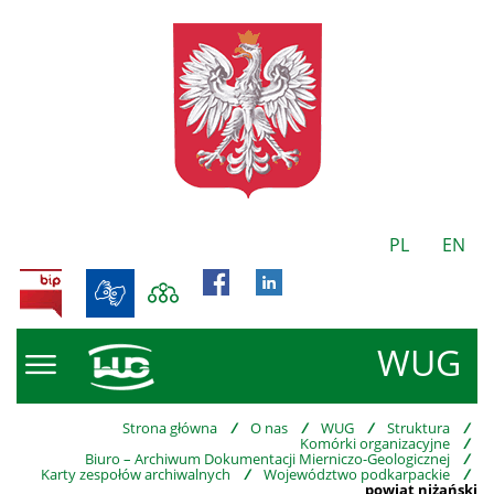
PL
EN
BIP
WUG
Strona główna
/
O nas
/
WUG
/
Struktura
/
Komórki organizacyjne
/
Biuro – Archiwum Dokumentacji Mierniczo-Geologicznej
/
Karty zespołów archiwalnych
/
Województwo podkarpackie
/
powiat niżański