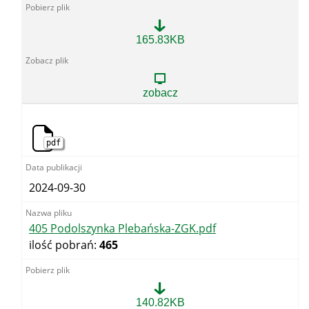
404
165.83KB
Sigiełki-
ZGK.pdf
zobacz
pdf
2024-09-30
405 Podolszynka Plebańska-ZGK.pdf
ilość pobrań:
465
405
140.82KB