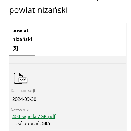
powiat niżański
Kategoria:
powiat
niżański
[5]
pdf
2024-09-30
404 Sigiełki-ZGK.pdf
ilość pobrań:
505