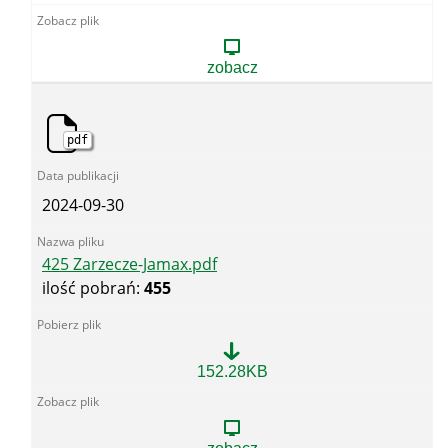
Podolszynka
Plebańska-
ZGK.pdf
zobacz
pdf
2024-09-30
425 Zarzecze-Jamax.pdf
ilość pobrań:
455
425
152.28KB
Zarzecze-
Jamax.pdf