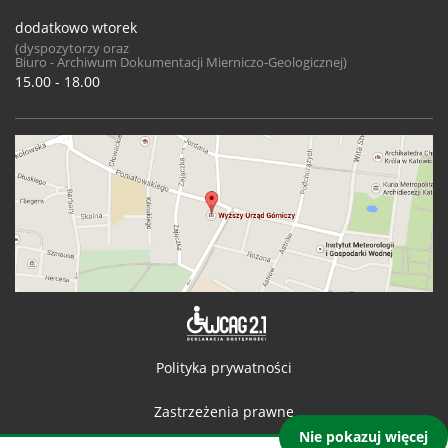
dodatkowo wtorek
(dyspozytorzy oraz
Biuro - Archiwum Dokumentacji Mierniczo-Geologicznej)
15.00 - 18.00
Deklaracja 
Polityka prywatności
Zastrzeżenia prawne
Nie pokazuj więcej