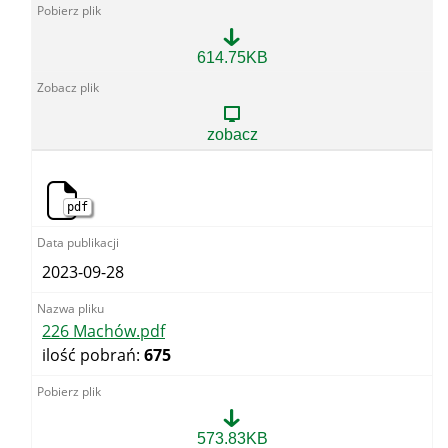
177
614.75KB
Zalesie
Gorzyckie-
Dul
4.pdf
zobacz
pdf
2023-09-28
226 Machów.pdf
ilość pobrań:
675
226
573.83KB