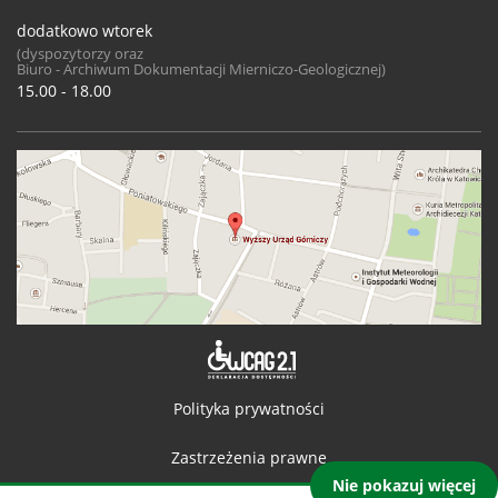
dodatkowo wtorek
(dyspozytorzy oraz
Biuro - Archiwum Dokumentacji Mierniczo-Geologicznej)
15.00 - 18.00
Deklaracja 
Polityka prywatności
Zastrzeżenia prawne
Nie pokazuj więcej