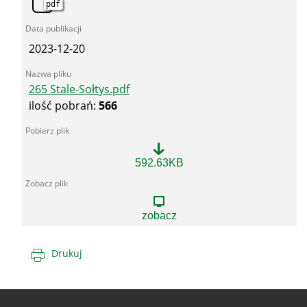
pdf
2023-12-20
265 Stale-Sołtys.pdf
ilość pobrań:
566
265
592.63KB
Stale-
Sołtys.pdf
zobacz
Drukuj