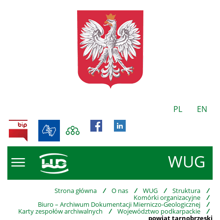
PL
EN
BIP
WUG
Strona główna
/
O nas
/
WUG
/
Struktura
/
Komórki organizacyjne
/
Biuro – Archiwum Dokumentacji Mierniczo-Geologicznej
/
Karty zespołów archiwalnych
/
Województwo podkarpackie
/
powiat tarnobrzeski