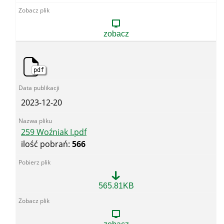
Machów.pdf
zobacz
pdf
2023-12-20
259 Woźniak I.pdf
ilość pobrań:
566
259
565.81KB
Woźniak
I.pdf