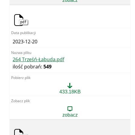
zobacz
pdf
2023-12-20
264 Trześń-Łabuda.pdf
ilość pobrań:
549
264
433.18KB
Trześń-
Łabuda.pdf
zobacz