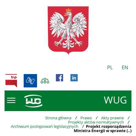
PL
EN
BIP
WUG
Strona główna
/
Prawo
/
Akty prawne
/
Projekty aktów normatywnych
/
Archiwum postępowań legislacyjnych
/
Projekt rozporządzenia
Ministra Energii w sprawie (..)