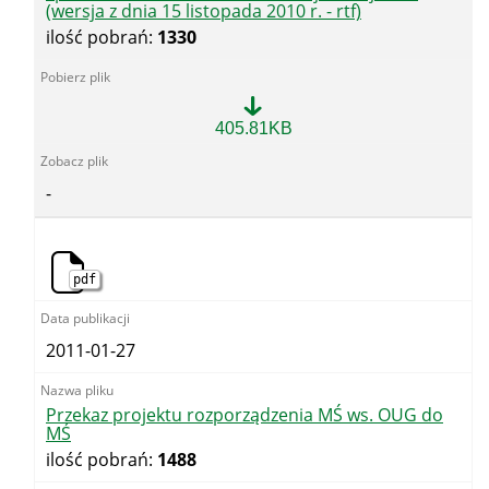
-
(wersja z dnia 15 listopada 2010 r. - rtf)
pdf)
ilość pobrań:
1330
Projekt
405.81KB
rozporządzenia
Ministra
Środowiska
-
w
sprawie
siedzib
i
właściwości
pdf
miejscowej
OUG
(wersja
2011-01-27
z
dnia
15
listopada
Przekaz projektu rozporządzenia MŚ ws. OUG do
2010
MŚ
r.
ilość pobrań:
1488
-
rtf)