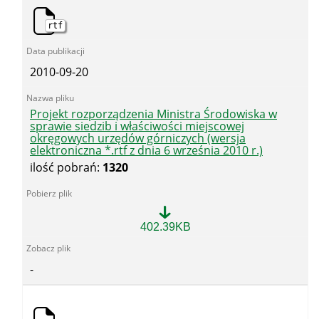
Środowiska
ws.
rtf
OUG
2010-09-20
Projekt rozporządzenia Ministra Środowiska w
sprawie siedzib i właściwości miejscowej
okręgowych urzędów górniczych (wersja
elektroniczna *.rtf z dnia 6 września 2010 r.)
ilość pobrań:
1320
Projekt
402.39KB
rozporządzenia
Ministra
Środowiska
-
w
sprawie
siedzib
i