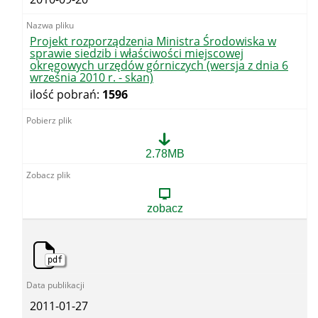
(wersja
z
dnia
29
Projekt rozporządzenia Ministra Środowiska w
lipca
sprawie siedzib i właściwości miejscowej
2010
okręgowych urzędów górniczych (wersja z dnia 6
r.
września 2010 r. - skan)
-
ilość pobrań:
1596
skan)
Projekt
2.78MB
rozporządzenia
Ministra
Środowiska
w
zobacz
sprawie
siedzib
i
właściwości
pdf
miejscowej
okręgowych
urzędów
górniczych
2011-01-27
(wersja