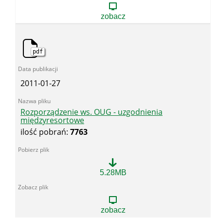
-
Komisja
zobacz
Prawnicza
pdf
2011-01-27
Rozporządzenie ws. OUG - uzgodnienia
międzyresortowe
ilość pobrań:
7763
Rozporządzenie
5.28MB
ws.
OUG
-
uzgodnienia
zobacz
międzyresortowe