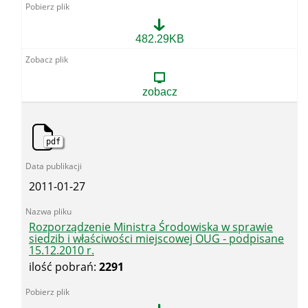
Przekaz
482.29KB
projektu
rozporządzenia
MŚ
ws.
zobacz
OUG
do
MŚ
pdf
2011-01-27
Rozporządzenie Ministra Środowiska w sprawie
siedzib i właściwości miejscowej OUG - podpisane
15.12.2010 r.
ilość pobrań:
2291