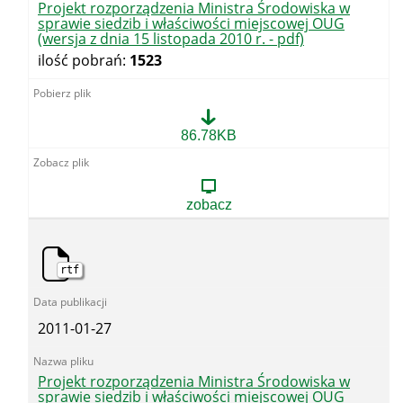
2010
Projekt rozporządzenia Ministra Środowiska w
r.
sprawie siedzib i właściwości miejscowej OUG
-
(wersja z dnia 15 listopada 2010 r. - pdf)
pdf
ilość pobrań:
1523
-
skan)
Projekt
86.78KB
rozporządzenia
Ministra
Środowiska
w
zobacz
sprawie
siedzib
i
właściwości
rtf
miejscowej
OUG
(wersja
z
2011-01-27
dnia
15
listopada
2010
Projekt rozporządzenia Ministra Środowiska w
r.
sprawie siedzib i właściwości miejscowej OUG