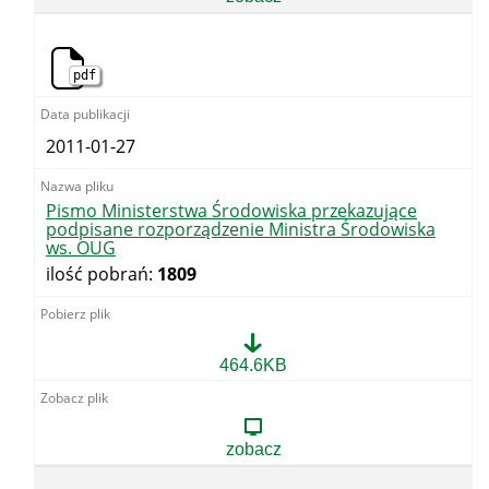
pdf
2011-01-27
Pismo Ministerstwa Środowiska przekazujące
podpisane rozporządzenie Ministra Środowiska
ws. OUG
ilość pobrań:
1809
Pismo
464.6KB
Ministerstwa
Środowiska
przekazujące
podpisane
zobacz
rozporządzenie
Ministra