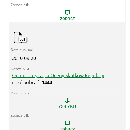
społeczne
zobacz
pdf
2010-09-20
Opinia dotycząca Oceny Skutków Regulacji
ilość pobrań:
1444
Opinia
739.7KB
dotycząca
Oceny
Skutków
Regulacji
zobacz