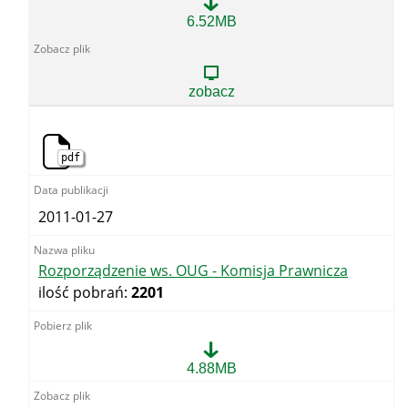
Rozporządzenie
6.52MB
Ministra
Środowiska
w
sprawie
zobacz
siedzib
i
właściwości
miejscowej
pdf
OUG
-
podpisane
15.12.2010
2011-01-27
r.
Rozporządzenie ws. OUG - Komisja Prawnicza
ilość pobrań:
2201
Rozporządzenie
4.88MB
ws.
OUG