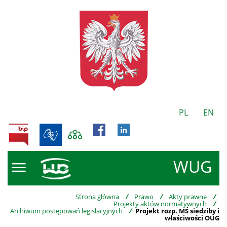
PL
EN
BIP
WUG
Strona główna
/
Prawo
/
Akty prawne
/
Projekty aktów normatywnych
/
Archiwum postępowań legislacyjnych
/
Projekt rozp. MŚ siedziby i
właściwości OUG