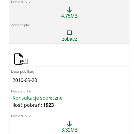
Komisja
4.75MB
Wspólna
Rządu
i
Samorządu
zobacz
Terytorialnego
pdf
2010-09-20
Konsultacje społeczne
ilość pobrań:
1923
Konsultacje
3.32MB