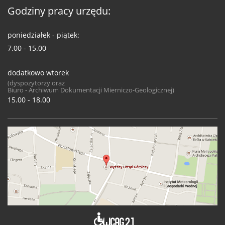
Godziny pracy urzędu:
poniedziałek - piątek:
7.00 - 15.00
dodatkowo wtorek
(dyspozytorzy oraz
Biuro - Archiwum Dokumentacji Mierniczo-Geologicznej)
15.00 - 18.00
Deklaracja 