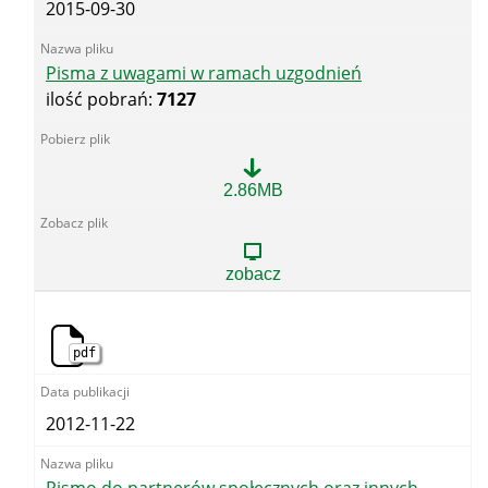
2015-09-30
Pisma z uwagami w ramach uzgodnień
ilość pobrań:
7127
Pisma
2.86MB
z
uwagami
w
ramach
zobacz
uzgodnień
pdf
2012-11-22