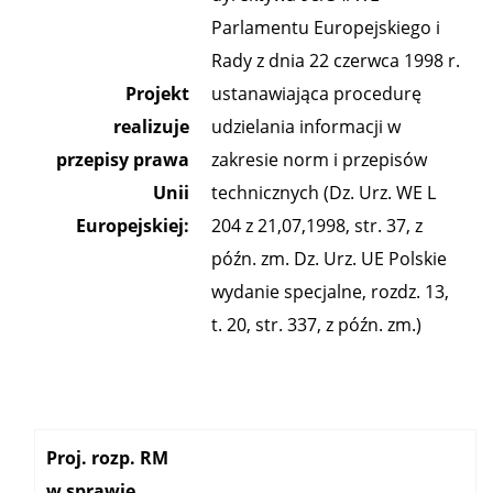
Parlamentu Europejskiego i
Rady z dnia 22 czerwca 1998 r.
Projekt
ustanawiająca procedurę
realizuje
udzielania informacji w
przepisy prawa
zakresie norm i przepisów
Unii
technicznych (Dz. Urz. WE L
Europejskiej:
204 z 21,07,1998, str. 37, z
późn. zm. Dz. Urz. UE Polskie
wydanie specjalne, rozdz. 13,
t. 20, str. 337, z późn. zm.)
Kategoria:
Proj. rozp. RM
w sprawie