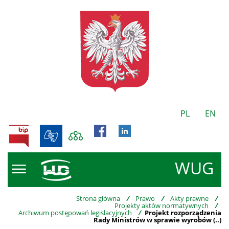
PL
EN
BIP
WUG
Strona główna
/
Prawo
/
Akty prawne
/
Projekty aktów normatywnych
/
Archiwum postępowań legislacyjnych
/
Projekt rozporządzenia
Rady Ministrów w sprawie wyrobów (..)