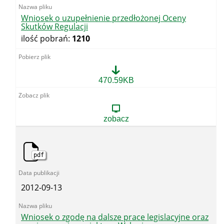
Wniosek o uzupełnienie przedłożonej Oceny
Skutków Regulacji
ilość pobrań:
1210
Wniosek
470.59KB
o
uzupełnienie
przedłożonej
Oceny
zobacz
Skutków
Regulacji
pdf
2012-09-13
Wniosek o zgodę na dalsze prace legislacyjne oraz