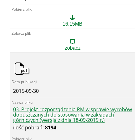
02.
16.15MB
Projekt
rozporządzenia
Rady
Ministrów
zobacz
w
sprawie
wyrobów
dopuszczanych
pdf
do
stosowania
w
zakładach
2015-09-30
górniczych
(wersja
z
dnia
03. Projekt rozporządzenia RM w sprawie wyrobów
07-
dopuszczanych do stosowania w zakładach
09-
górniczych (wersja z dnia 18-09-2015 r.)
2012
ilość pobrań:
8194
r.)