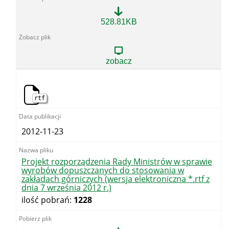
Projekt
528.81KB
rozporządzenia
Rady
Ministrów
w
zobacz
sprawie
wyrobów
dopuszczanych
do
rtf
stosowania
w
zakładach
górniczych
2012-11-23
(wersja
elektroniczna
*.pdf
z
Projekt rozporządzenia Rady Ministrów w sprawie
dnia
wyrobów dopuszczanych do stosowania w
7
zakładach górniczych (wersja elektroniczna *.rtf z
września
dnia 7 września 2012 r.)
2012
ilość pobrań:
1228
r.)