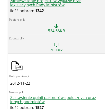
zamieszczenie projektu w Wykazie prac
legislacyjnych Rady Ministrów
ilość pobrań:
1342
Wniosek
534.66KB
o
zgodę
na
dalsze
zobacz
prace
legislacyjne
oraz
zamieszczenie
pdf
projektu
w
Wykazie
prac
2012-11-22
legislacyjnych
Rady
Ministrów
Zestawienie opinii partnerów społecznych oraz
innych podmiotów
ilość pobrań:
1527