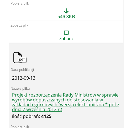
Projekt
546.8KB
rozporządzenia
Rady
Ministrów
w
zobacz
sprawie
wyrobów
dopuszczanych
do
pdf
stosowania
w
zakładach
górniczych
2012-09-13
(wersja
elektroniczna
*.pdf
z
Projekt rozporządzenia Rady Ministrów w sprawie
dnia
wyrobów dopuszczanych do stosowania w
2
zakładach górniczych (wersja elektroniczna *.pdf z
października
dnia 7 września 2012 r.)
2012
ilość pobrań:
4125
r.)