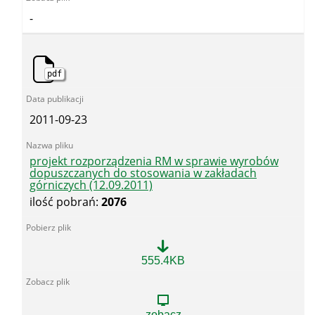
w
-
sprawie
wyrobów
dopuszczanych
do
stosowania
pdf
w
zakładach
górniczych
2011-09-23
(12.09.2011)
projekt rozporządzenia RM w sprawie wyrobów
dopuszczanych do stosowania w zakładach
górniczych (12.09.2011)
ilość pobrań:
2076
projekt
555.4KB
rozporządzenia
RM
w
sprawie
zobacz