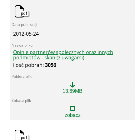
skan
(bez
pdf
uwag)
2012-05-24
Opinie partnerów społecznych oraz innych
podmiotów - skan (z uwagami)
ilość pobrań:
3056
Opinie
13.69MB
partnerów
społecznych
oraz
innych
zobacz
podmiotów
-
skan
(z
pdf
uwagami)