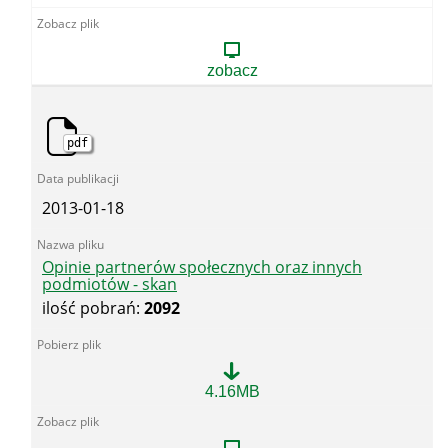
o
zamieszczeniu
projektu
w
zobacz
Wykazie
prac
legislacyjnych
Rady
pdf
Ministrów
2013-01-18
Opinie partnerów społecznych oraz innych
podmiotów - skan
ilość pobrań:
2092
Opinie
4.16MB
partnerów
społecznych
oraz