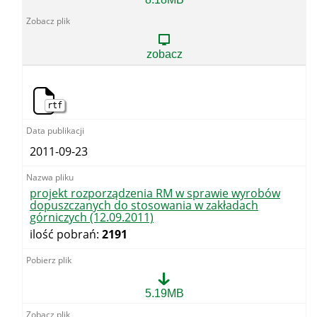
rozporządzenia
Rady
Ministrów
w
zobacz
sprawie
wyrobów
dopuszczanych
do
rtf
stosowania
w
zakładach
górniczych
2011-09-23
(wersja
z
dnia
2
projekt rozporządzenia RM w sprawie wyrobów
października
dopuszczanych do stosowania w zakładach
2012
górniczych (12.09.2011)
r.
ilość pobrań:
2191
-
skan)
projekt
5.19MB
rozporządzenia
RM