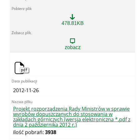
Pismo
478.81KB
kierujące
projekt
do
Komisji
zobacz
Wspólnej
Rządu
i
Samorządu
pdf
Terytorialnego
2012-11-26
Projekt rozporządzenia Rady Ministrów w sprawie
wyrobów dopuszczanych do stosowania w
zakładach górniczych (wersja elektroniczna *.pdf z
dnia 2 października 2012 r.)
ilość pobrań:
3938