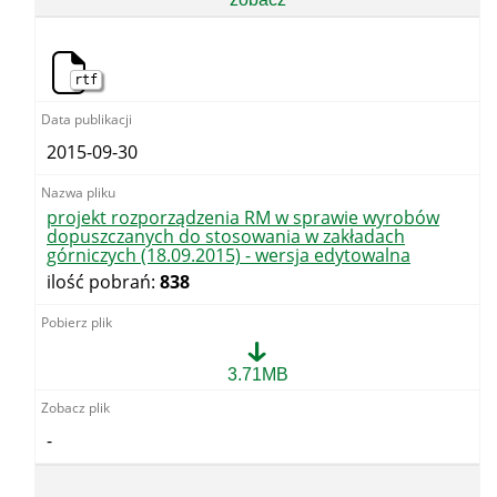
wyrobów
dopuszczanych
do
stosowania
rtf
w
zakładach
górniczych
(12.09.2011)
2015-09-30
projekt rozporządzenia RM w sprawie wyrobów
dopuszczanych do stosowania w zakładach
górniczych (18.09.2015) - wersja edytowalna
ilość pobrań:
838
projekt
3.71MB
rozporządzenia
RM
w
-
sprawie
wyrobów
dopuszczanych