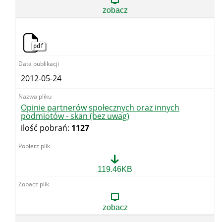
innych
zobacz
podmiotów
-
skan
pdf
2012-05-24
Opinie partnerów społecznych oraz innych
podmiotów - skan (bez uwag)
ilość pobrań:
1127
Opinie
119.46KB
partnerów
społecznych
oraz
innych
zobacz
podmiotów
-