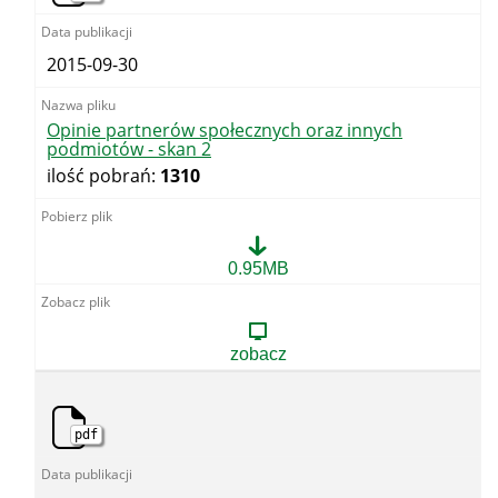
2015-09-30
Opinie partnerów społecznych oraz innych
podmiotów - skan 2
ilość pobrań:
1310
Opinie
0.95MB
partnerów
społecznych
oraz
innych
zobacz
podmiotów
-
skan
2
pdf