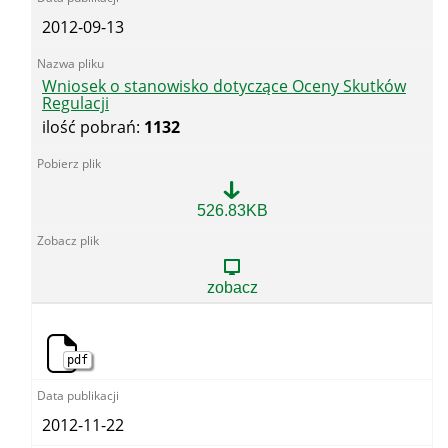
(pismo
2012-09-13
dot.
OSR)
Wniosek o stanowisko dotyczące Oceny Skutków
Regulacji
ilość pobrań:
1132
Wniosek
526.83KB
o
stanowisko
dotyczące
Oceny
zobacz
Skutków
Regulacji
pdf
2012-11-22