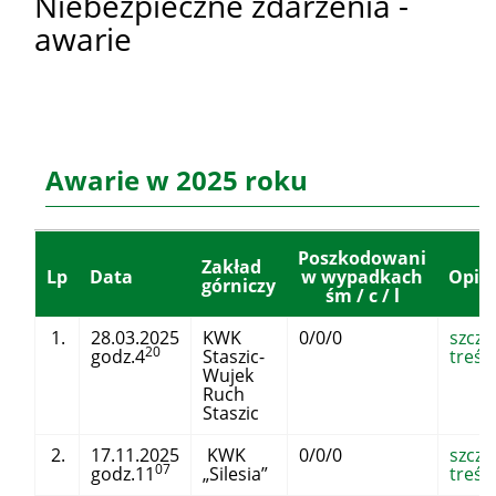
Niebezpieczne zdarzenia -
awarie
Awarie w 2025 roku
Poszkodowani
Zakład
Lp
Data
w wypadkach
Opis
górniczy
śm / c / l
1.
28.03.2025
KWK
0/0/0
szcz
20
godz.4
Staszic-
treść
Wujek
Ruch
Staszic
2.
17.11.2025
KWK
0/0/0
szcz
07
godz.11
„Silesia”
treść