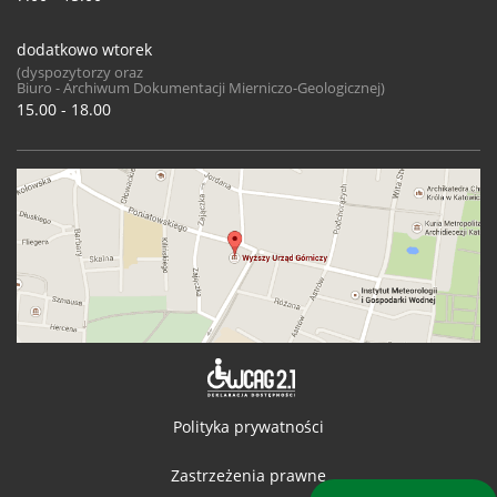
dodatkowo wtorek
(dyspozytorzy oraz
Biuro - Archiwum Dokumentacji Mierniczo-Geologicznej)
15.00 - 18.00
Deklaracja 
Polityka prywatności
Zastrzeżenia prawne