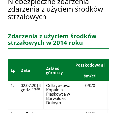
Niebezpieczne zdarzenia -
zdarzenia z użyciem środków
strzałowych
Zdarzenia z użyciem środków
strzałowych w 2014 roku
Poszkodowani
Zakład
Lp
Data
górniczy
śm/c/l
1.
02.07.2014
Odkrywkowa
0/0/0
20
godz. 13
Kopalnia
s
Piaskowca w
Barwałdzie
t
Dolnym