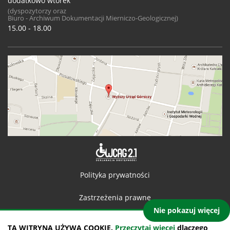
dodatkowo wtorek
(dyspozytorzy oraz
Biuro - Archiwum Dokumentacji Mierniczo-Geologicznej)
15.00 - 18.00
Deklaracja 
Polityka prywatności
Zastrzeżenia prawne
Nie pokazuj więcej
Kontakt
TA WITRYNA UŻYWA COOKIE.
Przeczytaj więcej
dlaczego