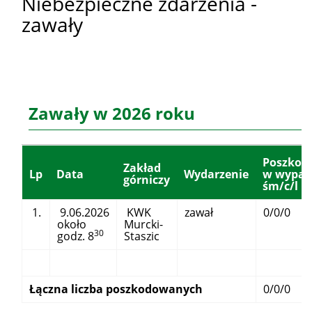
Niebezpieczne zdarzenia -
zawały
Zawały w 2026 roku
Poszkod
Zakład
Lp
Data
Wydarzenie
w wypad
górniczy
śm/c/l
1.
9.06.2026
KWK
zawał
0/0/0
około
Murcki-
30
godz. 8
Staszic
Łączna liczba poszkodowanych
0/0/0