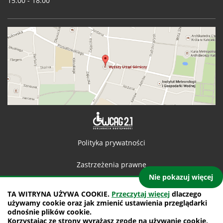
15.00 - 18.00
Deklaracja 
Polityka prywatności
Zastrzeżenia prawne
Nie pokazuj więcej
Kontakt
TA WITRYNA UŻYWA COOKIE.
Przeczytaj więcej
dlaczego
używamy cookie oraz jak zmienić ustawienia przeglądarki
Mapa witryny
odnośnie plików cookie.
Korzystając ze strony wyrażasz zgodę na używanie cookie,