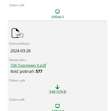
Sypniewo.pdf
zobacz
pdf
2024-03-26
336 Sypniewo II.pdf
ilość pobrań:
577
336
348.02KB
Sypniewo
II.pdf