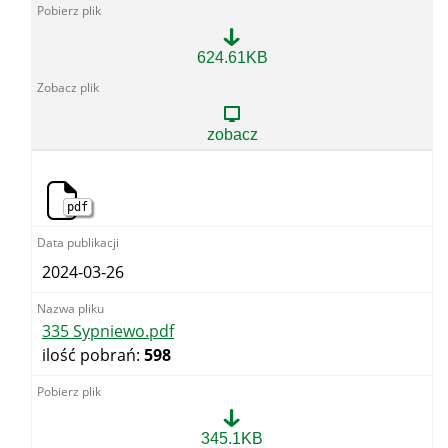
281
624.61KB
Chodzież
Fabryczna.pdf
zobacz
pdf
2024-03-26
335 Sypniewo.pdf
ilość pobrań:
598
335
345.1KB