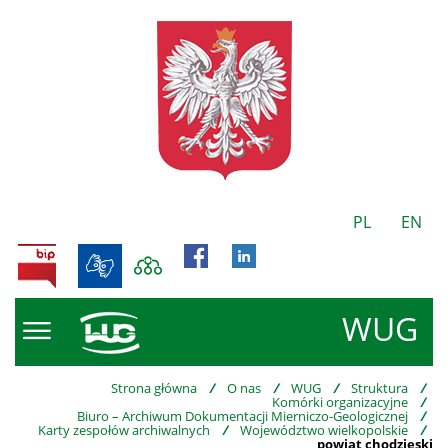
PL
EN
BIP
WUG
Strona główna
/
O nas
/
WUG
/
Struktura
/
Komórki organizacyjne
/
Biuro – Archiwum Dokumentacji Mierniczo-Geologicznej
/
Karty zespołów archiwalnych
/
Województwo wielkopolskie
/
powiat chodzieski