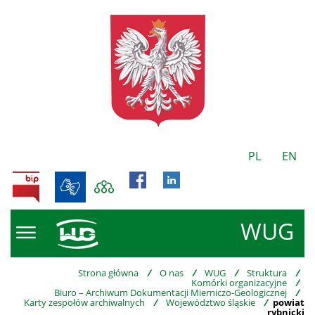
PL
EN
BIP
WUG
Strona główna
/
O nas
/
WUG
/
Struktura
/
Komórki organizacyjne
/
Biuro – Archiwum Dokumentacji Mierniczo-Geologicznej
/
Karty zespołów archiwalnych
/
Województwo śląskie
/
powiat
rybnicki