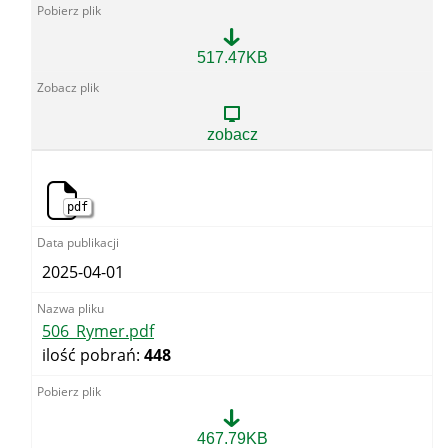
52_Dębieńsko.pdf
517.47KB
zobacz
pdf
2025-04-01
506_Rymer.pdf
ilość pobrań:
448
506_Rymer.pdf
467.79KB