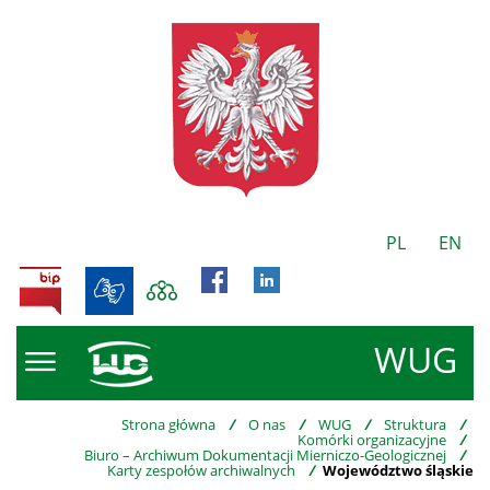
PL
EN
BIP
WUG
Strona główna
/
O nas
/
WUG
/
Struktura
/
Komórki organizacyjne
/
Biuro – Archiwum Dokumentacji Mierniczo-Geologicznej
/
Karty zespołów archiwalnych
/
Województwo śląskie