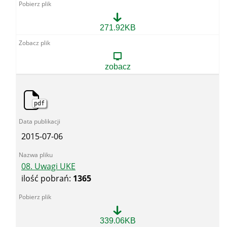
07.
271.92KB
Uwagi
UDT
zobacz
pdf
2015-07-06
08. Uwagi UKE
ilość pobrań:
1365
08.
339.06KB