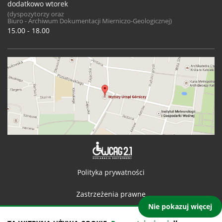
dodatkowo wtorek
(dyspozytorzy oraz
Biuro - Archiwum Dokumentacji Mierniczo-Geologicznej)
15.00 - 18.00
Deklaracja 
Polityka prywatności
Zastrzeżenia prawne
Nie pokazuj więcej
Kontakt