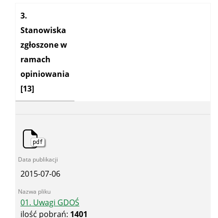
Kategoria:
3.
Stanowiska
zgłoszone w
ramach
opiniowania
[13]
pdf
2015-07-06
01. Uwagi GDOŚ
ilość pobrań:
1401