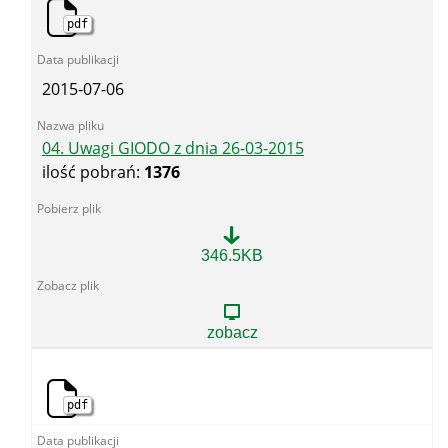
pdf
2015-07-06
04. Uwagi GIODO z dnia 26-03-2015
ilość pobrań:
1376
04.
346.5KB
Uwagi
GIODO
z
dnia
zobacz
26-
03-
2015
pdf