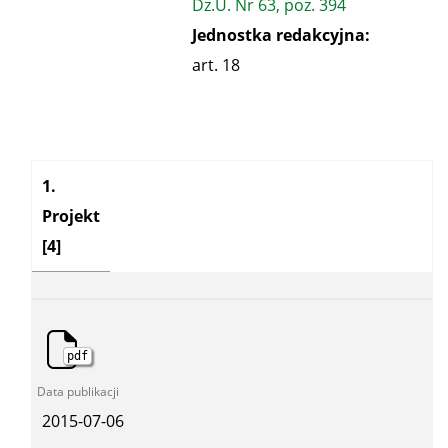
Dz.U. Nr 63, poz. 394
Jednostka redakcyjna:
art. 18
Kategoria:
1.
Projekt
[4]
pdf
2015-07-06