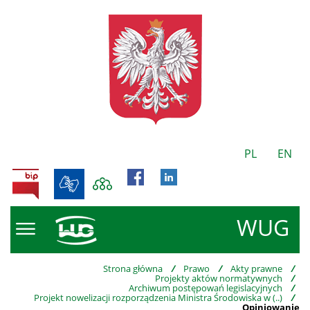
PL
EN
BIP
WUG
Strona główna
/
Prawo
/
Akty prawne
/
Projekty aktów normatywnych
/
Archiwum postępowań legislacyjnych
/
Projekt nowelizacji rozporządzenia Ministra Środowiska w (..)
/
Opiniowanie