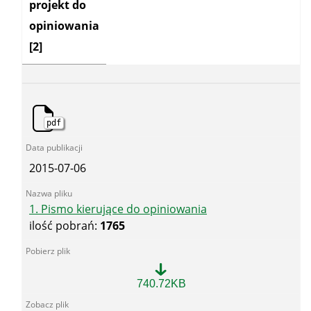
projekt do
testu
umiejętności
opiniowania
w
toku
[2]
postępowania
w
sprawie
uznania
kwalifikacji
do
wykonywania
pdf
górniczych
zawodów
regulowanych
2015-07-06
z
dnia
25-
06-
1. Pismo kierujące do opiniowania
2015
ilość pobrań:
1765
-
OSR
1.
740.72KB
Pismo
kierujące