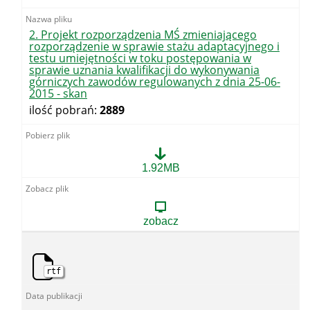
toku
postępowania
w
2. Projekt rozporządzenia MŚ zmieniającego
sprawie
rozporządzenie w sprawie stażu adaptacyjnego i
uznania
testu umiejętności w toku postępowania w
kwalifikacji
sprawie uznania kwalifikacji do wykonywania
do
górniczych zawodów regulowanych z dnia 25-06-
wykonywania
2015 - skan
górniczych
ilość pobrań:
2889
zawodów
regulowanych
z
dnia
18-
2.
1.92MB
02-
Projekt
2015
rozporządzenia
-
MŚ
skan
zmieniającego
zobacz
rozporządzenie
w
sprawie
stażu
rtf
adaptacyjnego
i
testu
umiejętności