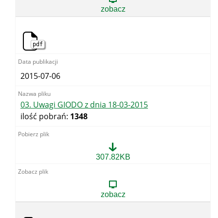
zobacz
pdf
2015-07-06
03. Uwagi GIODO z dnia 18-03-2015
ilość pobrań:
1348
03.
307.82KB
Uwagi
GIODO
z
dnia
zobacz
18-
03-
2015