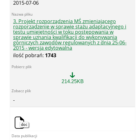
2015-07-06
w
toku
postępowania
w
3. Projekt rozporządzenia MŚ zmieniającego
sprawie
rozporządzenie w sprawie stażu adaptacyjnego i
uznania
testu umiejętności w toku postępowania w
kwalifikacji
sprawie uznania kwalifikacji do wykonywania
do
górniczych zawodów regulowanych z dnia 25-06-
wykonywania
2015 - wersja edytowalna
górniczych
ilość pobrań:
1743
zawodów
regulowanych
z
dnia
25-
3.
214.25KB
06-
Projekt
2015
rozporządzenia
-
MŚ
-
skan
zmieniającego
rozporządzenie
w
sprawie
stażu
doc
adaptacyjnego
i
testu