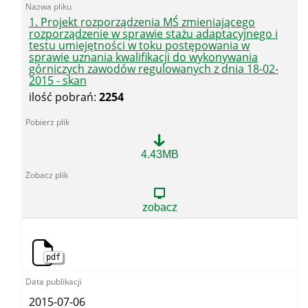
1. Projekt rozporządzenia MŚ zmieniającego
rozporządzenie w sprawie stażu adaptacyjnego i
testu umiejętności w toku postępowania w
sprawie uznania kwalifikacji do wykonywania
górniczych zawodów regulowanych z dnia 18-02-
2015 - skan
ilość pobrań:
2254
1.
4.43MB
Projekt
rozporządzenia
MŚ
zmieniającego
zobacz
rozporządzenie
w
sprawie
stażu
pdf
adaptacyjnego
i
testu
umiejętności
2015-07-06
w