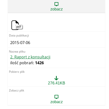
do
opiniowania
zobacz
pdf
2015-07-06
2. Raport z konsultacji
ilość pobrań:
1426
2.
276.41KB
Raport
z
konsultacji
zobacz