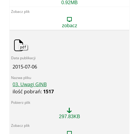
02.
0.92MB
Uwagi
GGK
zobacz
pdf
2015-07-06
03. Uwagi GINB
ilość pobrań:
1517
03.
297.83KB
Uwagi
GINB