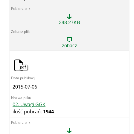
01.
348.27KB
Uwagi
GDOŚ
zobacz
pdf
2015-07-06
02. Uwagi GGK
ilość pobrań:
1944