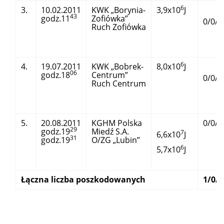
6
3.
10.02.2011
KWK „Borynia-
3,9x10
J
43
godz.11
Zofiówka”
0/0/0
Ruch Zofiówka
6
4.
19.07.2011
KWK „Bobrek-
8,0x10
J
06
godz.18
Centrum”
0/0/3
Ruch Centrum
5.
20.08.2011
KGHM Polska
0/0/5
29
godz.19
Miedź S.A.
7
6,6x10
J
31
godz.19
O/ZG „Lubin”
6
5,7x10
J
Łączna liczba poszkodowanych
1/0/1