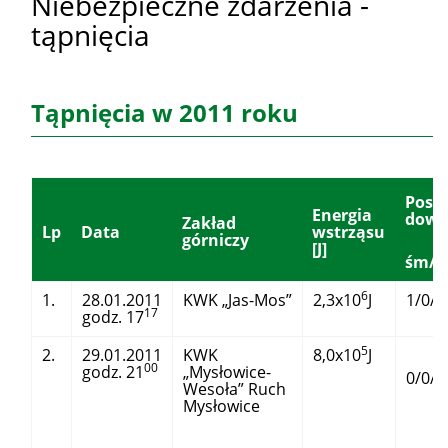
Niebezpieczne zdarzenia -
tąpnięcia
Tąpnięcia w 2011 roku
Posz
Energia
dowa
Zakład
Lp
Data
wstrząsu
górniczy
[J]
śm/c/
6
1.
28.01.2011
KWK „Jas-Mos”
2,3x10
J
1/0/3
17
godz. 17
5
2.
29.01.2011
KWK
8,0x10
J
00
godz. 21
„Mysłowice-
0/0/0
Wesoła” Ruch
Mysłowice