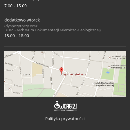
7.00 - 15.00
dodatkowo wtorek
(dyspozytorzy oraz
Biuro - Archiwum Dokumentacji Mierniczo-Geologicznej)
15.00 - 18.00
Deklaracja 
Polityka prywatności