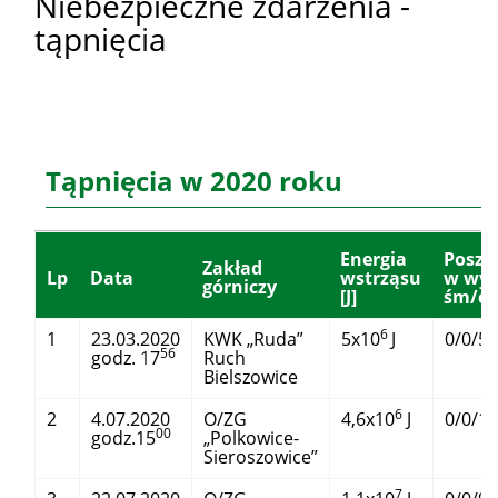
Niebezpieczne zdarzenia -
tąpnięcia
Tąpnięcia w 2020 roku
Energia
Poszk
Zakład
Lp
Data
wstrząsu
w wy
górniczy
[J]
śm/c/
6
1
23.03.2020
KWK „Ruda”
5x10
J
0/0/5
56
godz. 17
Ruch
Bielszowice
6
2
4.07.2020
O/ZG
4,6x10
J
0/0/1
00
godz.15
„Polkowice-
Sieroszowice”
7