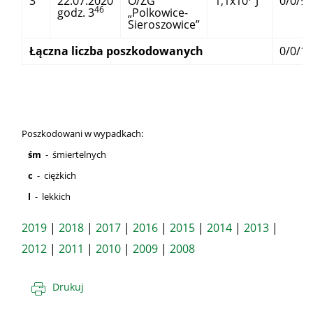
3
22.07.2020
O/ZG
1,1x10
J
0/0/9
46
godz. 3
„Polkowice-
Sieroszowice”
Łączna liczba poszkodowanych
0/0/15
Poszkodowani w wypadkach:
śm
- śmiertelnych
c
- ciężkich
l
- lekkich
2019
|
2018
|
2017
|
2016
|
2015
|
2014
|
2013
|
2012
|
2011
|
2010
|
2009
|
2008
Drukuj