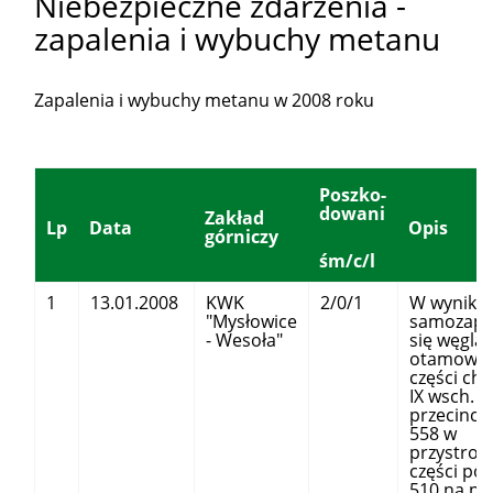
Niebezpieczne zdarzenia -
zapalenia i wybuchy metanu
Zapalenia i wybuchy metanu w 2008 roku
Poszko-
dowani
Zakład
Lp
Data
Opis
górniczy
śm/c/l
1
13.01.2008
KWK
2/0/1
W wyniku
"Mysłowice
samozapa
- Wesoła"
się węgla,
otamowan
części ch
IX wsch. i
przecince
558 w
przystrop
części po
510 na po