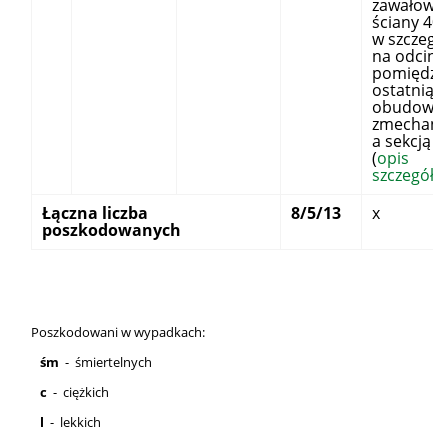
zawałowy
ściany 405
w szczegó
na odcink
pomiędzy
ostatnią s
obudowy
zmechani
a sekcją n
(
opis
szczegóło
Łączna liczba
8/5/13
x
poszkodowanych
Poszkodowani w wypadkach:
śm
- śmiertelnych
c
- ciężkich
l
- lekkich