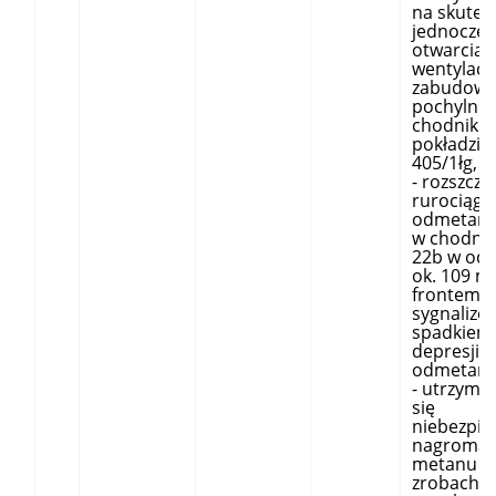
na skutek
jednocze
otwarcia 
wentylacy
zabudowa
pochylni F
chodniku 
pokładzie
405/1łg,
- rozszcze
rurociągu
odmetano
w chodnik
22b w odl
ok. 109 m
frontem ś
sygnalizo
spadkiem
depresji n
odmetano
- utrzymy
się
niebezpie
nagroma
metanu w
zrobach