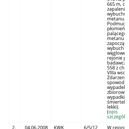
665 m, do
zapalenia 
wybuchu
metanu.
Podmuch 
płomień
palącego 
metanu
zapoczątk
wybuch p
węgloweg
rejonie pr
badawczej
558 z cho
VIIIa wsc
Zdarzenie
spowodo
wypadek
zbiorowy 
wypadki
śmiertelne
lekki).
(
opis
szczegóło
2.
04.06.2008
KWK
6/5/12
W rejonie