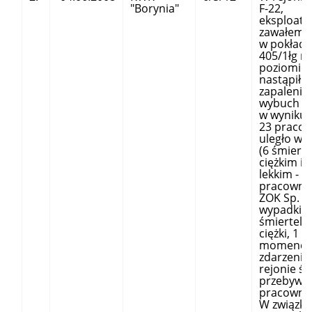
"Borynia"
F-22,
eksploato
zawałem 
w pokładz
405/1łg n
poziomie 
nastąpiło
zapalenie 
wybuch m
w wyniku 
23 praco
uległo w
(6 śmiert
ciężkim i 
lekkim - w
pracowni
ZOK Sp. z 
wypadki
śmiertelne
ciężki, 1 l
momenci
zdarzenia
rejonie śc
przebywał
pracowni
W związku